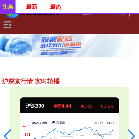
头条
最新
最热
沪深京行情 实时轮播
北证50
1134.24
11.37
1.01%