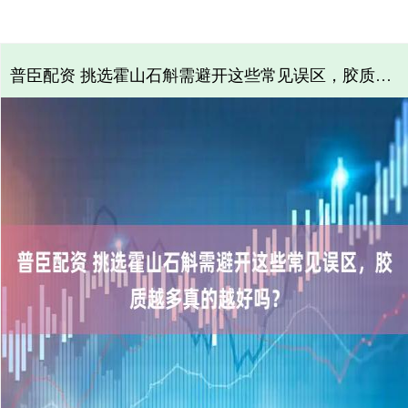
普臣配资 挑选霍山石斛需避开这些常见误区，胶质越多真的越好吗？