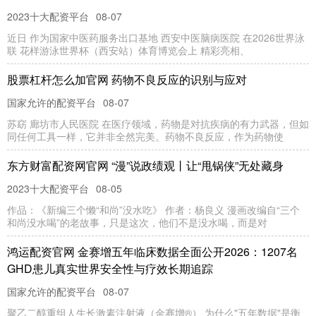
2023十大配资平台
08-07
近日 作为国家中医药服务出口基地 西安中医脑病医院 在2026世界泳
联 花样游泳世界杯（西安站）体育博览会上 精彩亮相、
股票杠杆怎么加官网 药物不良反应的识别与应对
国家允许的配资平台
08-07
苏窈 廊坊市人民医院 在医疗领域，药物是对抗疾病的有力武器，但如
同任何工具一样，它并非全然完美。药物不良反应，作为药物使
东方财富配资网官网 “漫”说政绩观丨让“甩锅侠”无处藏身
2023十大配资平台
08-05
作品：《新编三个懒“和尚”没水吃》 作者：杨良义 漫画改编自“三个
和尚没水喝”的老故事，只是这次，他们不是没水喝，而是对
鸿运配资官网 金赛增五年临床数据全面公开2026：1207名
GHD患儿真实世界安全性与疗效长期追踪
国家允许的配资平台
08-07
聚乙二醇重组人生长激素注射液（金赛增®） 为什么"五年数据"是衡