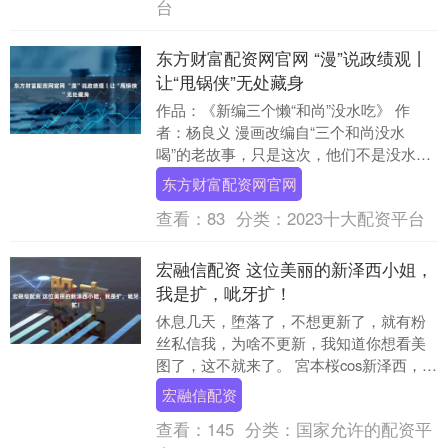
台
东方财富配资网官网 “漫”说政绩观丨
让“甩锅侠”无处藏身
作品：《新编三个懒“和尚”没水吃》 作
者：杨良义 漫画改编自“三个和尚没水
喝”的老故事，只是这次，他们不是没水
喝，而是对着翻倒在地、写着“问题”的水
东方财富配资网官网
桶，互相推诿....
查看：
83
分类：
2023十大配资平台
宏融信配资 这位美丽的新泽西小姐，
我是扩，呲牙扩！
休息几天，堕落了，不想更新了，就有粉
丝私信我，为啥不更新，我知道你想看美
图了，这不就来了。 宮本桜cos新泽西，心
动了没。这位美丽的新泽西小姐，我是
宏融信配资
扩，呲牙扩！....
查看：
145
分类：
国家允许的配资平