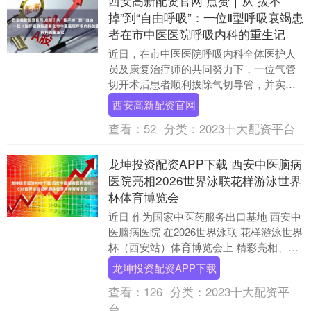
西安高新配资官网 点赞｜从“拔不
掉”到“自由呼吸”：一位Ⅱ型呼吸衰竭患
者在市中医医院呼吸内科的重生记
近日，在市中医医院呼吸内科全体医护人
员及康复治疗师的共同努力下，一位气管
切开术后患者顺利拔除气切导管，并实现
自主呼吸。这不仅是一位患者的胜利，更
西安高新配资官网
是该院呼吸内科精....
查看：
52
分类：
2023十大配资平台
龙坤投资配资APP下载 西安中医脑病
医院亮相2026世界泳联花样游泳世界
杯体育博览会
近日 作为国家中医药服务出口基地 西安中
医脑病医院 在2026世界泳联 花样游泳世界
杯（西安站）体育博览会上 精彩亮相、备
受关注！ 我院借势国际赛事舞台 将东方....
龙坤投资配资APP下载
查看：
126
分类：
2023十大配资平
台