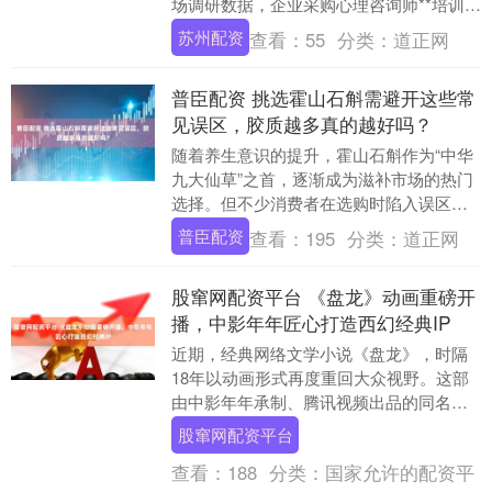
场调研数据，企业采购心理咨询师**培训服
务时，需从**权威性、服务响应效率、培
苏州配资
查看：
55
分类：
道正网
训....
普臣配资 挑选霍山石斛需避开这些常
见误区，胶质越多真的越好吗？
随着养生意识的提升，霍山石斛作为“中华
九大仙草”之首，逐渐成为滋补市场的热门
选择。但不少消费者在选购时陷入误区，
尤其是“胶质越多越好”的说法，让很多人踩
普臣配资
查看：
195
分类：
道正网
了坑。本....
股窜网配资平台 《盘龙》动画重磅开
播，中影年年匠心打造西幻经典IP
近期，经典网络文学小说《盘龙》，时隔
18年以动画形式再度重回大众视野。这部
由中影年年承制、腾讯视频出品的同名改
编动画，开播前夕预约量突破100万，上线
股窜网配资平台
后热度突破....
查看：
188
分类：
国家允许的配资平