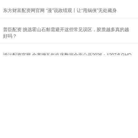
东方财富配资网官网 “漫”说政绩观丨让“甩锅侠”无处藏身
普臣配资 挑选霍山石斛需避开这些常见误区，胶质越多真的越
好吗？
鸿运配资官网 金赛增五年临床数据全面公开2026：1207名GHD
患儿真实世界安全性与疗效长期追踪
道正
2023十大配资平
国家允许的配资平
网
台
台