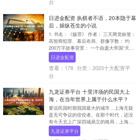
台
日进金配资 执棋者不语，20本隐于幕
后，操纵苍生的小说
1. 书名：《贩罪》 作者： 三天两觉标签：
高智商犯罪、幕后布局、群像字数： 约
200万字故事背景： 一个由庞大帝国“天
都”统治的近未来地球，超能力者被称作“....
日进金配资
查看：
178
分类：
2023十大配资平
台
九龙证券平台 十里洋场的民国大上
海，在当年世界上属于什么水平？
要说民国时期我国最大的城市，上海无疑
是无可争议的佼佼者。在那个时代，还没
有今天北上广深四城鼎立的格局，上海无
论在经济总量还是人口规模上，都遥遥领
九龙证券平台
先于全国其他城市....