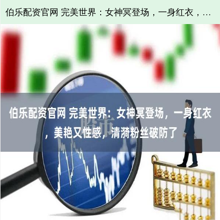
伯乐配资官网 完美世界：女神冥登场，一身红衣，美艳又性感，清漪粉丝破防了