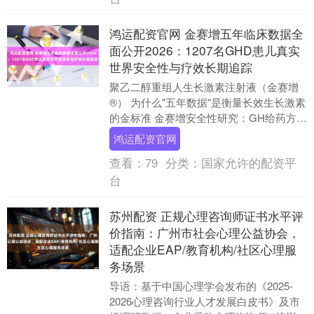
鸿运配资官网 金赛增五年临床数据全
面公开2026：1207名GHD患儿真实
世界安全性与疗效长期追踪
聚乙二醇重组人生长激素注射液（金赛增
®） 为什么"五年数据"是衡量长效生长激素
的金标准 金赛增安全性研究：GH给药方案
与血药浓度变化 在生长激素治疗领域，短
鸿运配资官网
期临....
查看：
79
分类：
国家允许的配资平
台
苏州配资 正规心理咨询师证书水平评
价指南：广州市社会心理公益协会，
适配企业EAP/教育机构/社区心理服
务场景
导语：基于中国心理学会发布的《2025-
2026心理咨询行业人才发展白皮书》及市